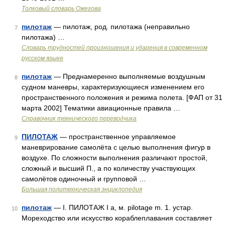
Толковый словарь Ожегова
пилотаж
— пилотаж, род. пилотажа (неправильно
7
пилотажа) …
Словарь трудностей произношения и ударения в современном
русском языке
пилотаж
— Преднамеренно выполняемые воздушным
8
судном маневры, характеризующиеся изменением его
пространственного положения и режима полета. [ФАП от 31
марта 2002] Тематики авиационные правила …
Справочник технического переводчика
ПИЛОТАЖ
— пространственное управляемое
9
маневрирование самолёта с целью выполнения фигур в
воздухе. По сложности выполнения различают простой,
сложный и высший П., а по количеству участвующих
самолётов одиночный и групповой …
Большая политехническая энциклопедия
пилотаж
— I. ПИЛОТАЖ I а, м. pilotage m. 1. устар.
10
Мореходство или искусство кораблеплавания составляет