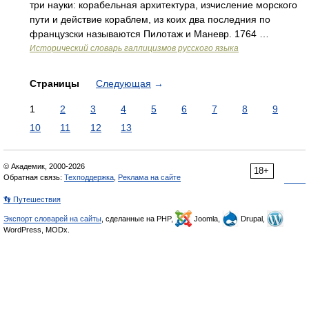
три науки: корабельная архитектура, изчисление морского
пути и действие кораблем, из коих два последния по
французски называются Пилотаж и Маневр. 1764 …
Исторический словарь галлицизмов русского языка
Страницы
Следующая
→
1
2
3
4
5
6
7
8
9
10
11
12
13
© Академик, 2000-2026
18+
Обратная связь:
Техподдержка
,
Реклама на сайте
👣 Путешествия
Экспорт словарей на сайты
, сделанные на PHP,
Joomla,
Drupal,
WordPress, MODx.