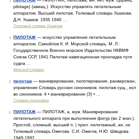
ПИЛОТАЖ
— ПИЛОТАЖ, пилотажа, мн. нет, муж. (франц.
3
pilotage) (авиац.). Искусство управлять летательным
аппаратом. Высший пилотаж. Толковый словарь Ушакова.
Д.Н. Ушаков. 1935 1940 …
Толковый словарь Ушакова
ПИЛОТАЖ
— искусство управления летательным
4
аппаратом. Самойлов К. И. Морской словарь. М. Л.:
Государственное Военно морское Издательство НКВМФ
Союза ССР, 1941 Пилотаж навигационная прокладка пути
судна …
Морской словарь
пилотаж
— маневрирование, пилотирование, ранверсман,
5
управление Словарь русских синонимов. пилотаж сущ., кол
во синонимов: 4 • маневрирование (3) • …
Словарь синонимов
ПИЛОТАЖ
— ПИЛОТАЖ, а, муж. Маневрирование
6
летательного аппарата при выполнении фигур (во 2 знач.).
Простой, сложный, высший п. | прил. пилотажный, ая, ое.
Толковый словарь Ожегова. С.И. Ожегов, Н.Ю. Шведова.
1949 1992 …